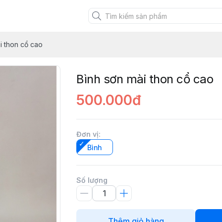
XANH VIỆT
i thon cổ cao
Bình sơn mài thon cổ cao
500.000đ
Đơn vị
:
Bình
Số lượng
Thêm giỏ hàng