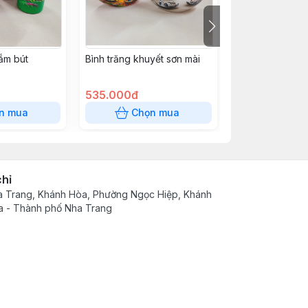
ắm bút
Bình trăng khuyết sơn mài
Lọ Hoa Sơn Mài
535.000đ
180.000đ
n mua
Chọn mua
Chọn
chỉ
 Trang, Khánh Hòa, Phường Ngọc Hiệp, Khánh
 - Thành phố Nha Trang