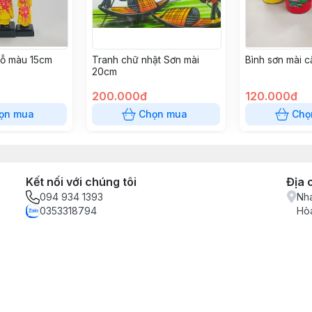
gỗ màu 15cm
Tranh chữ nhật Sơn mài
Bình sơn mài c
20cm
200.000đ
120.000đ
ọn mua
Chọn mua
Chọ
Kết nối với chúng tôi
Địa 
094 934 1393
Nha
0353318794
Hòa