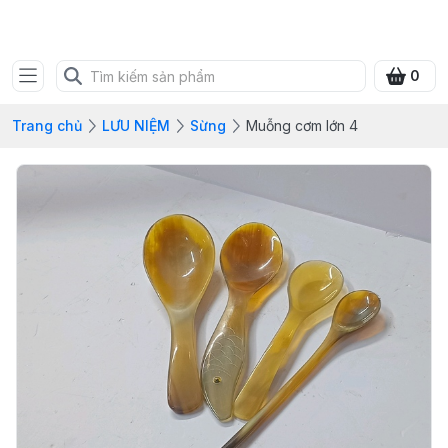
SHOP QUÀ XANH VIỆT
0
Trang chủ
LƯU NIỆM
Sừng
Muỗng cơm lớn 4