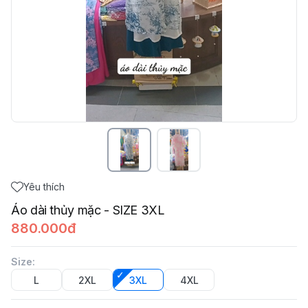
Yêu thích
Áo dài thủy mặc - SIZE 3XL
880.000đ
Size
:
L
2XL
3XL
4XL