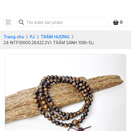
SHOP QUÀ XANH VIỆT
0
Trang chủ
PJ
TRẦM HƯƠNG
24-NTP(0600.28422.2V) TRẦM SÁNH 108h 5Li