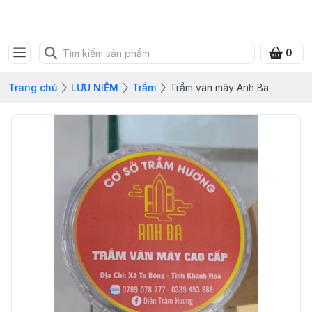
SHOP QUÀ XANH VIỆT
0
Trang chủ
LƯU NIỆM
Trầm
Trầm vân mây Anh Ba