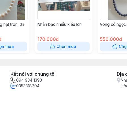
g hạt tròn lớn
Nhẫn bạc nhiều kiểu lớn
Vòng cổ ngọc t
đ
170.000đ
550.000đ
ọn mua
Chọn mua
Chọ
Kết nối với chúng tôi
Địa 
094 934 1393
Nha
0353318794
Hòa