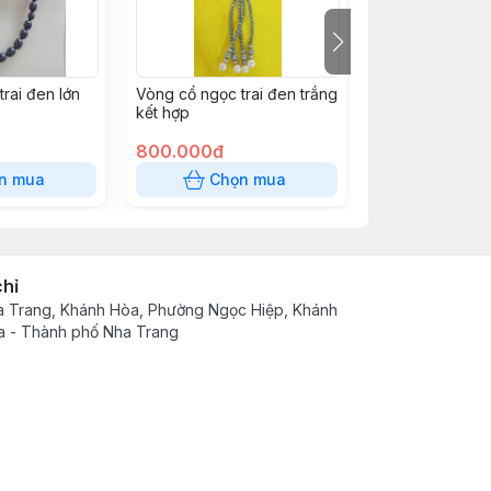
rai đen lớn
Vòng cổ ngọc trai đen trắng
Vòng cổ 3 hoa 
kết hợp
800.000đ
90.000đ
n mua
Chọn mua
Chọn
chỉ
 Trang, Khánh Hòa, Phường Ngọc Hiệp, Khánh
 - Thành phố Nha Trang