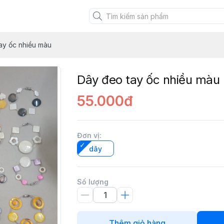
XANH VIỆT
ay ốc nhiều màu
Dây đeo tay ốc nhiều màu
55.000đ
Đơn vị
:
dây
Số lượng
Thêm giỏ hàng