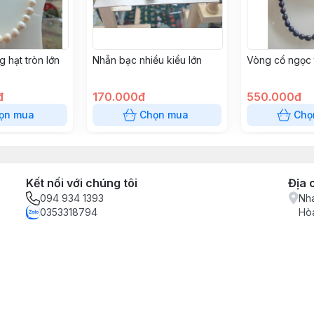
g hạt tròn lớn
Nhẫn bạc nhiều kiểu lớn
Vòng cổ ngọc t
đ
170.000đ
550.000đ
ọn mua
Chọn mua
Chọ
Kết nối với chúng tôi
Địa 
094 934 1393
Nha
0353318794
Hòa