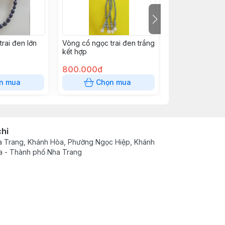
rai đen lớn
Vòng cổ ngọc trai đen trắng
Vòng cổ 3 hoa 
kết hợp
800.000đ
90.000đ
n mua
Chọn mua
Chọn
chỉ
 Trang, Khánh Hòa, Phường Ngọc Hiệp, Khánh
 - Thành phố Nha Trang