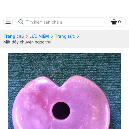
SHOP QUÀ XANH VIỆT
0
Trang chủ
LƯU NIỆM
Trang sức
Mặt dây chuyền ngọc trai