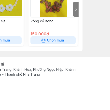
 sứ
Vòng cổ Boho
Bông tai nhiều 
150.000đ
60.000đ
n mua
Chọn mua
Chọn
chỉ
 Trang, Khánh Hòa, Phường Ngọc Hiệp, Khánh
 - Thành phố Nha Trang