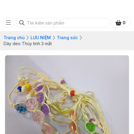
SHOP QUÀ XANH VIỆT
0
Trang chủ
LƯU NIỆM
Trang sức
Dây deo Thủy tinh 3 mắt