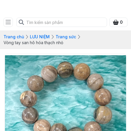
SHOP QUÀ XANH VIỆT
0
Trang chủ
LƯU NIỆM
Trang sức
Vòng tay san hô hóa thạch nhỏ