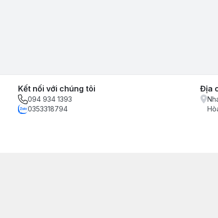
Kết nối với chúng tôi
Địa 
094 934 1393
Nha
0353318794
Hòa