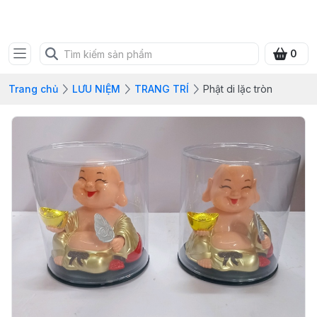
SHOP QUÀ XANH VIỆT
0
Trang chủ
LƯU NIỆM
TRANG TRÍ
Phật di lặc tròn