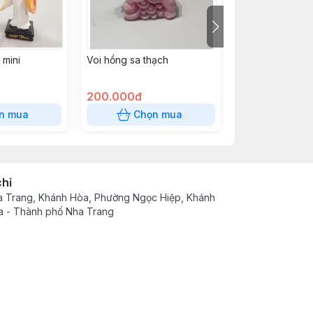
 mini
Voi hồng sa thạch
Mèo sa thạch lẻ
200.000đ
100.000đ
n mua
Chọn mua
Chọn
chỉ
 Trang, Khánh Hòa, Phường Ngọc Hiệp, Khánh
 - Thành phố Nha Trang