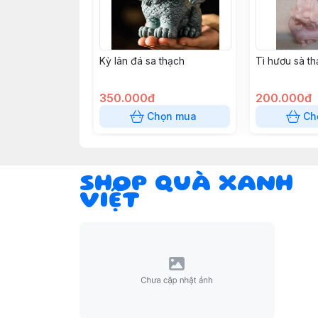
Kỳ lân đá sa thạch
Tì hươu sà t
350.000đ
200.000đ
Chọn mua
Ch
SHOP QUÀ XANH
VIỆT