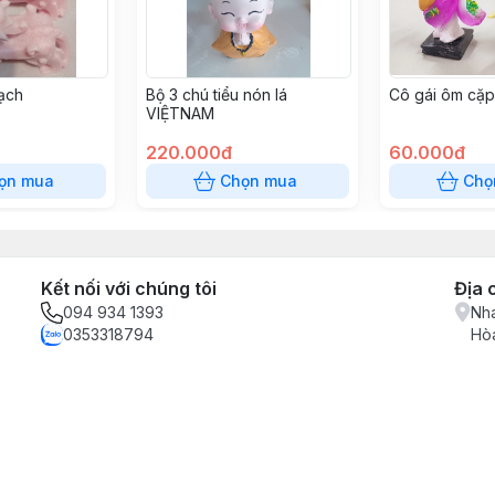
hạch
Bộ 3 chú tiểu nón lá
Cô gái ôm cặp
VIỆTNAM
220.000đ
60.000đ
ọn mua
Chọn mua
Chọ
Kết nối với chúng tôi
Địa 
094 934 1393
Nha
0353318794
Hòa