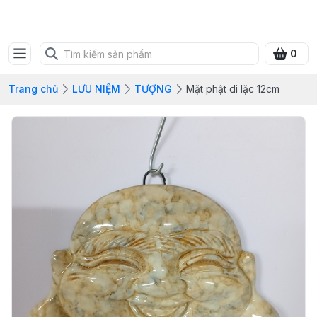
SHOP QUÀ XANH VIỆT
0
Trang chủ
LƯU NIỆM
TƯỢNG
Mặt phật di lặc 12cm