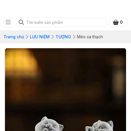
SHOP QUÀ XANH VIỆT
0
Trang chủ
LƯU NIỆM
TƯỢNG
Mèo sa thạch