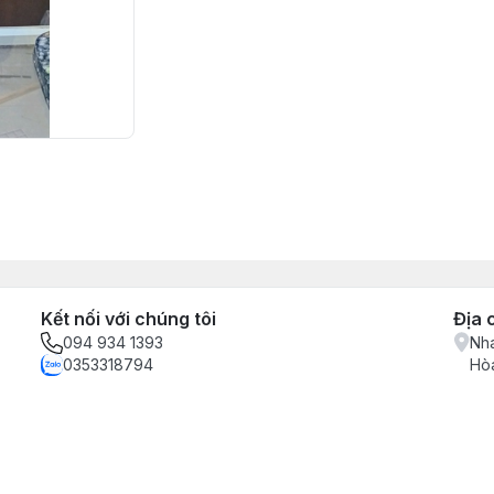
Kết nối với chúng tôi
Địa 
094 934 1393
Nha
0353318794
Hòa