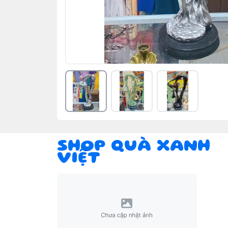
SHOP QUÀ XANH
VIỆT