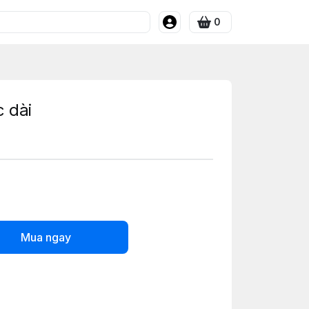
0
c dài
Mua ngay