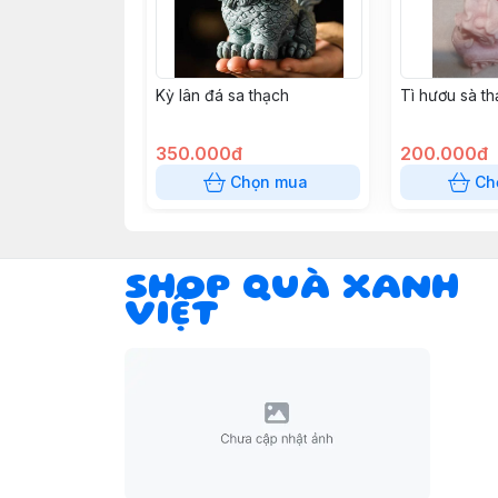
Kỳ lân đá sa thạch
Tì hươu sà t
350.000đ
200.000đ
Chọn mua
Ch
SHOP QUÀ XANH
VIỆT