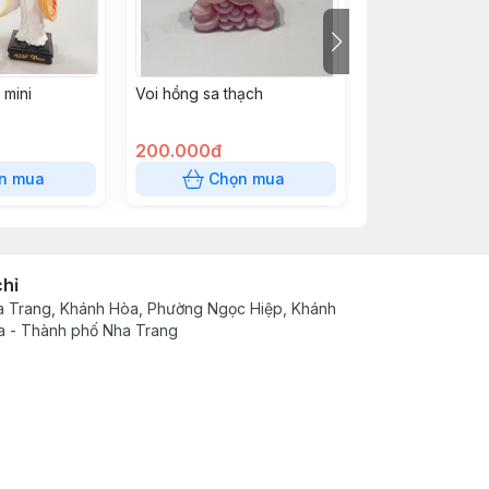
 mini
Voi hồng sa thạch
Mèo sa thạch lẻ
200.000đ
100.000đ
n mua
Chọn mua
Chọn
chỉ
 Trang, Khánh Hòa, Phường Ngọc Hiệp, Khánh
 - Thành phố Nha Trang