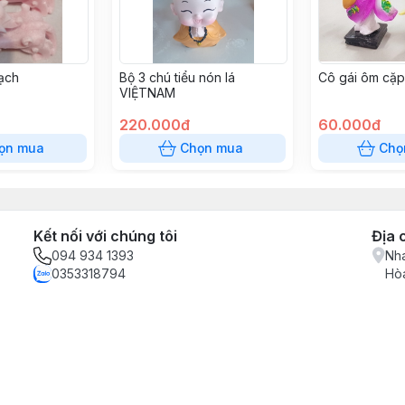
hạch
Bộ 3 chú tiểu nón lá
Cô gái ôm cặp
VIỆTNAM
220.000đ
60.000đ
ọn mua
Chọn mua
Chọ
Kết nối với chúng tôi
Địa 
094 934 1393
Nha
0353318794
Hòa