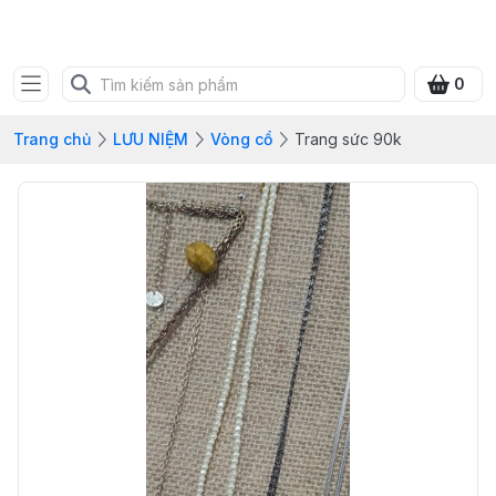
SHOP QUÀ XANH VIỆT
0
Trang chủ
LƯU NIỆM
Vòng cổ
Trang sức 90k