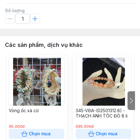
Số lượng
Các sản phẩm, dịch vụ khác
Vòng ốc xà cừ
345-VĐA-(02501312.8) -
THẠCH ANH TÓC ĐỎ 8 li
95.000đ
595.000đ
Chọn mua
Chọn mua