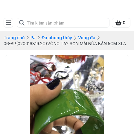
SHOP QUÀ XANH VIỆT
0
Trang chủ
PJ
Đá phong thủy
Vòng đá
06-BP(020016819.2C)VÒNG TAY SƠN MÀI NỬA BẢN 5CM XLA