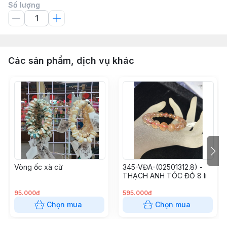
Số lượng
Các sản phẩm, dịch vụ khác
Vòng ốc xà cừ
345-VĐA-(02501312.8) -
THẠCH ANH TÓC ĐỎ 8 li
95.000đ
595.000đ
Chọn mua
Chọn mua