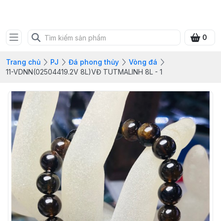
SHOP QUÀ XANH VIỆT
0
Trang chủ
PJ
Đá phong thủy
Vòng đá
11-VDNN(02504419.2V 8L)VĐ TUTMALINH 8L - 1