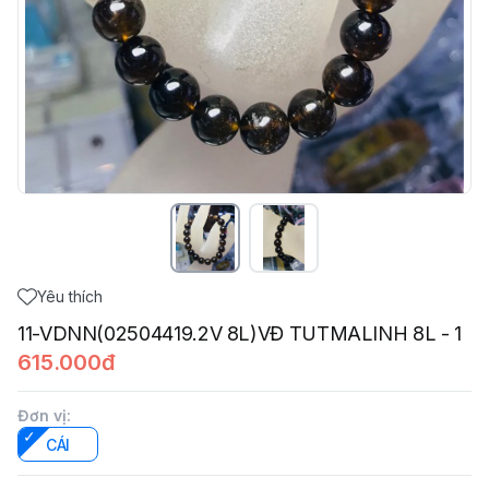
Yêu thích
11-VDNN(02504419.2V 8L)VĐ TUTMALINH 8L - 1
615.000đ
Đơn vị
:
CÁI