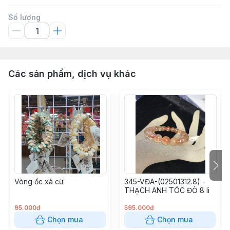
Số lượng
Các sản phẩm, dịch vụ khác
Vòng ốc xà cừ
345-VĐA-(02501312.8) -
THẠCH ANH TÓC ĐỎ 8 li
95.000đ
595.000đ
Chọn mua
Chọn mua