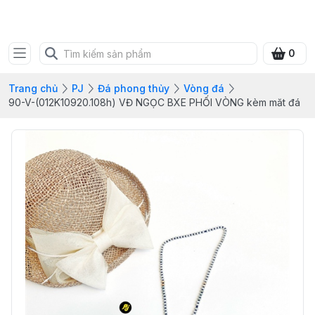
SHOP QUÀ XANH VIỆT
0
Trang chủ
PJ
Đá phong thủy
Vòng đá
90-V-(012K10920.108h) VĐ NGỌC BXE PHỐI VÒNG kèm măt đá