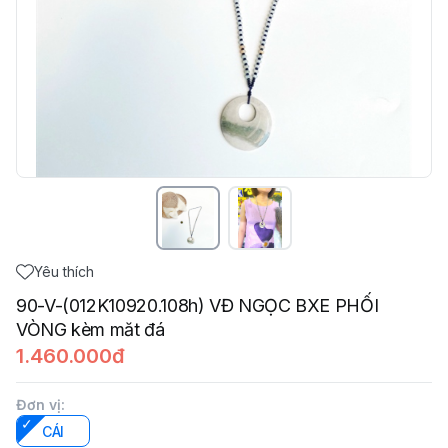
Yêu thích
90-V-(012K10920.108h) VĐ NGỌC BXE PHỐI
VÒNG kèm măt đá
1.460.000đ
Đơn vị
:
CÁI