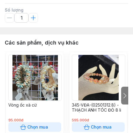
Số lượng
Các sản phẩm, dịch vụ khác
Vòng ốc xà cừ
345-VĐA-(02501312.8) -
THẠCH ANH TÓC ĐỎ 8 li
95.000đ
595.000đ
Chọn mua
Chọn mua